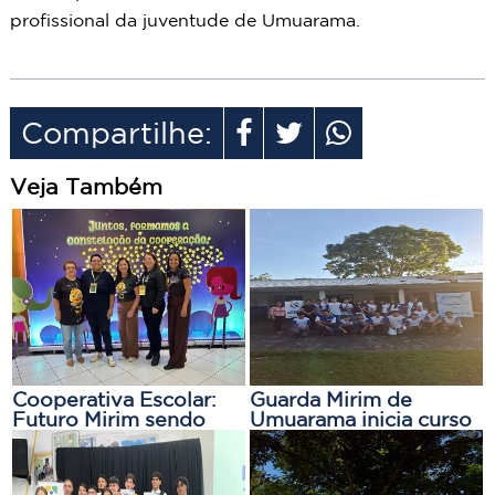
profissional da juventude de Umuarama.
Compartilhe:
Veja Também
Cooperativa Escolar:
Guarda Mirim de
Futuro Mirim sendo
Umuarama inicia curso
representada em
de Assistente de
evento do Sicredi em
Tecnologia da
CURITIBA.
Informação em