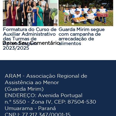
parceria com o Senac
Formatura do Curso de
Guarda Mirim segue
Auxiliar Administrativo
com campanha de
das Turmas de
arrecadação de
Deixe Seu Comentário
Aprendizagem
alimentos
2023/2025
ARAM - Associação Regional de
Assistência ao Menor
(Guarda Mirim)
ENDEREÇO: Avenida Portugal
n.° 5550 - Zona IV, CEP: 87504-530
Umuarama - Paraná
CNPJ: 77.217.347/0001-15