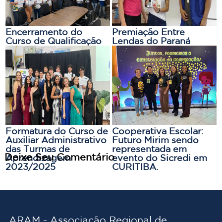
Encerramento do
Premiação Entre
Curso de Qualificação
Lendas do Paraná
Profissional no
Shopping Palladium
Formatura do Curso de
Cooperativa Escolar:
Auxiliar Administrativo
Futuro Mirim sendo
das Turmas de
representada em
Deixe Seu Comentário
Aprendizagem
evento do Sicredi em
2023/2025
CURITIBA.
ARAM - Associação Regional de